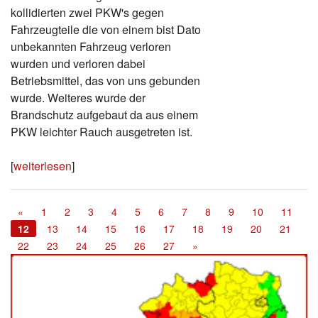
kollidierten zwei PKW's gegen
Fahrzeugteile die von einem bist Dato
unbekannten Fahrzeug verloren
wurden und verloren dabei
Betriebsmittel, das von uns gebunden
wurde. Weiteres wurde der
Brandschutz aufgebaut da aus einem
PKW leichter Rauch ausgetreten ist.
[
weiterlesen
]
«
1
2
3
4
5
6
7
8
9
10
11
12
13
14
15
16
17
18
19
20
21
22
23
24
25
26
27
»