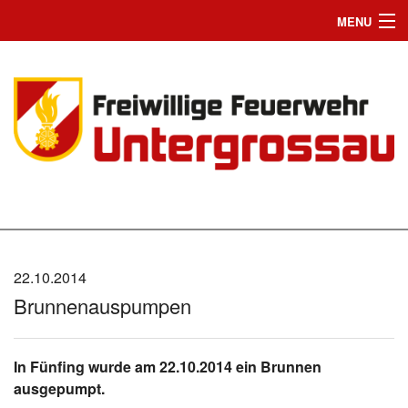
MENU
Home
Einsätze
News
Jugend
Wir suchen Dich
Mannschaft
22.10.2014
Brunnenauspumpen
Fahrzeuge
Chronik
In Fünfing wurde am 22.10.2014 ein Brunnen
ausgepumpt.
Bilder