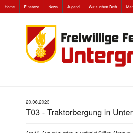
Home
Einsätze
News
Jugend
Wir suchen Dich
Man
20.08.2023
T03 - Traktorbergung in Unte
Am 19. August wurden wir mittelst Stillen Alarm z