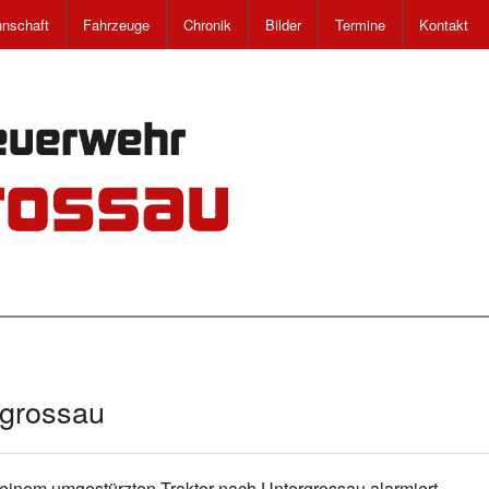
nschaft
Fahrzeuge
Chronik
Bilder
Termine
Kontakt
rgrossau
u einem umgestürzten Traktor nach Untergrossau alarmiert.