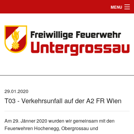
MENU
Home
Einsätze
News
Jugend
Wir suchen Dich
Mannschaft
29.01.2020
T03 - Verkehrsunfall auf der A2 FR Wien
Fahrzeuge
Chronik
Am 29. Jänner 2020 wurden wir gemeinsam mit den
Feuerwehren Hochenegg, Obergrossau und
Bilder