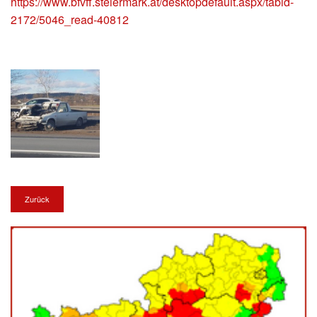
https://www.bfvff.steiermark.at/desktopdefault.aspx/tabid-
2172/5046_read-40812
Zurück