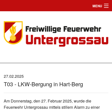
MENU
Home
Einsätze
News
Jugend
Wir suchen Dich
Mannschaft
27.02.2025
T03 - LKW-Bergung in Hart-Berg
Fahrzeuge
Chronik
Am Donnerstag, den 27. Februar 2025, wurde die
Feuerwehr Untergrossau mittels stillem Alarm zu einer
Bilder