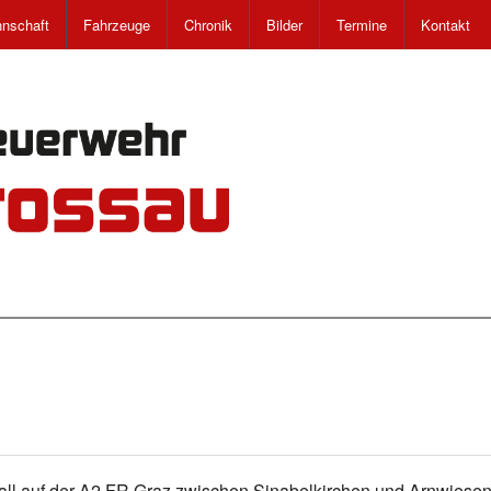
nschaft
Fahrzeuge
Chronik
Bilder
Termine
Kontakt
all auf der A2 FR Graz zwischen Sinabelkirchen und Arnwiese