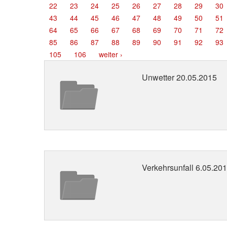
22
23
24
25
26
27
28
29
30
43
44
45
46
47
48
49
50
51
64
65
66
67
68
69
70
71
72
85
86
87
88
89
90
91
92
93
105
106
weiter ›
Unwetter 20.05.2015
Verkehrsunfall 6.05.20