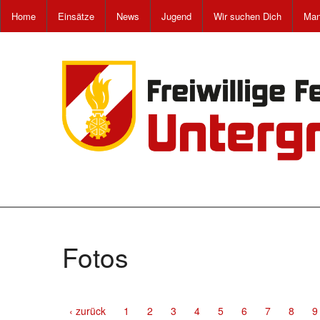
Home
Einsätze
News
Jugend
Wir suchen Dich
Man
Fotos
‹ zurück
1
2
3
4
5
6
7
8
9