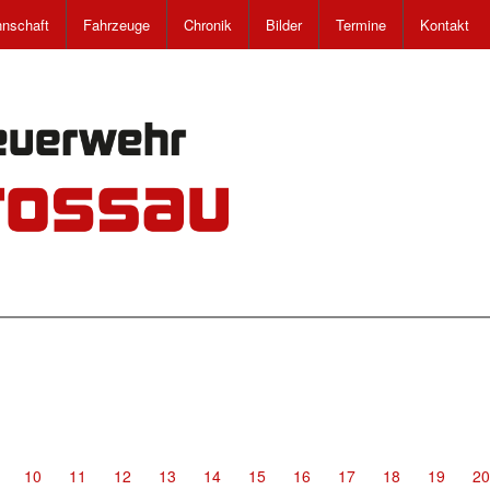
nschaft
Fahrzeuge
Chronik
Bilder
Termine
Kontakt
10
11
12
13
14
15
16
17
18
19
20