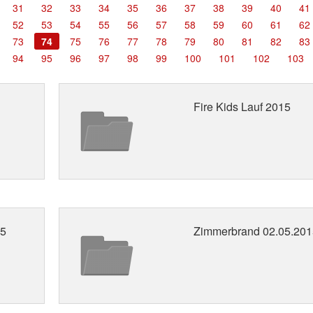
31
32
33
34
35
36
37
38
39
40
41
52
53
54
55
56
57
58
59
60
61
62
73
74
75
76
77
78
79
80
81
82
83
94
95
96
97
98
99
100
101
102
103
Fire Kids Lauf 2015
15
Zimmerbrand 02.05.201