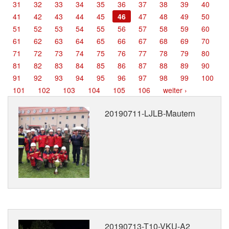
31
32
33
34
35
36
37
38
39
40
Termine
41
42
43
44
45
46
47
48
49
50
51
52
53
54
55
56
57
58
59
60
Kontakt
61
62
63
64
65
66
67
68
69
70
71
72
73
74
75
76
77
78
79
80
81
82
83
84
85
86
87
88
89
90
91
92
93
94
95
96
97
98
99
100
101
102
103
104
105
106
weiter ›
20190711-LJLB-Mautern
20190713-T10-VKU-A2