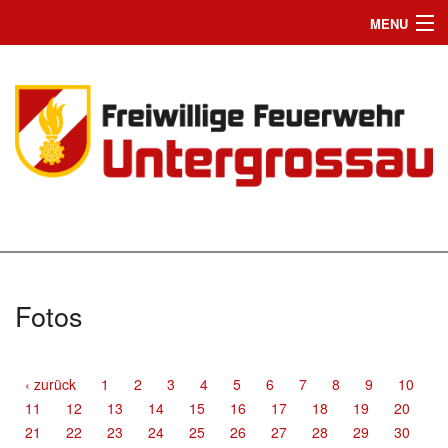
MENU
Home
Einsätze
News
Jugend
Wir suchen Dich
Mannschaft
Fotos
Fahrzeuge
Chronik
‹ zurück
1
2
3
4
5
6
7
8
9
10
11
12
13
14
15
16
17
18
19
20
Bilder
21
22
23
24
25
26
27
28
29
30